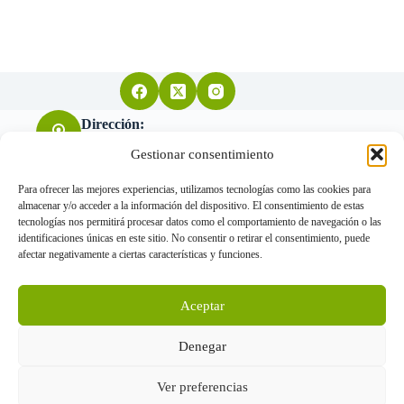
Dirección:
Arquitecto Don Felipe nº11 28004 Madrid
Gestionar consentimiento
Para ofrecer las mejores experiencias, utilizamos tecnologías como las cookies para
almacenar y/o acceder a la información del dispositivo. El consentimiento de estas
Teléfono:
tecnologías nos permitirá procesar datos como el comportamiento de navegación o las
655 034 455
identificaciones únicas en este sitio. No consentir o retirar el consentimiento, puede
afectar negativamente a ciertas características y funciones.
Correo electrónico:
Aceptar
info@gorkavillanueva.com
www.gorkavillanueva.com © Arquitectos 2026 - Todos los
Denegar
derechos reservados
Ver preferencias