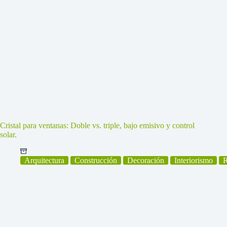
Cristal para ventanas: Doble vs. triple, bajo emisivo y control
solar.
Arquitectura
Construcción
Decoración
Interiorismo
R