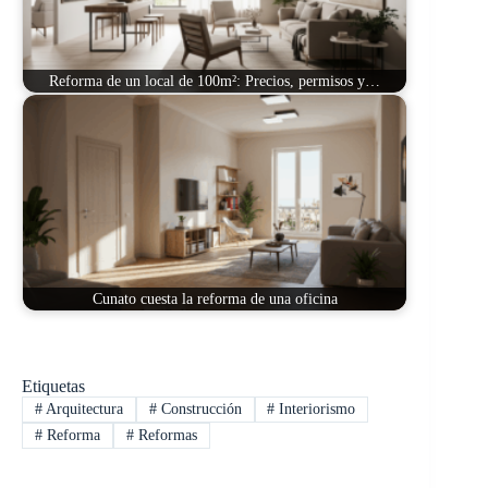
Reforma de un local de 100m²: Precios, permisos y…
Cunato cuesta la reforma de una oficina
Etiquetas
#
Arquitectura
#
Construcción
#
Interiorismo
#
Reforma
#
Reformas