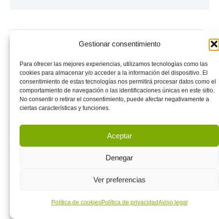
Gestionar consentimiento
Deja un comentario
Para ofrecer las mejores experiencias, utilizamos tecnologías como las
Tu dirección de correo electrónico no será publicada.
Los campos
cookies para almacenar y/o acceder a la información del dispositivo. El
obligatorios están marcados con
*
consentimiento de estas tecnologías nos permitirá procesar datos como el
comportamiento de navegación o las identificaciones únicas en este sitio.
No consentir o retirar el consentimiento, puede afectar negativamente a
Nombre
*
ciertas características y funciones.
Aceptar
Correo electrónico
*
Denegar
Ver preferencias
Web
Política de cookies
Política de privacidad
Aviso legal