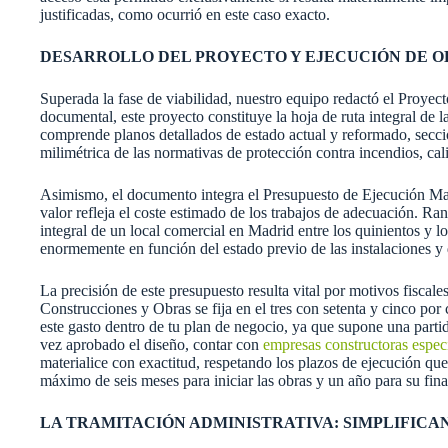
justificadas, como ocurrió en este caso exacto.
DESARROLLO DEL PROYECTO Y EJECUCIÓN DE O
Superada la fase de viabilidad, nuestro equipo redactó el Proyec
documental, este proyecto constituye la hoja de ruta integral d
comprende planos detallados de estado actual y reformado, seccio
milimétrica de las normativas de protección contra incendios, cali
Asimismo, el documento integra el Presupuesto de Ejecución Mat
valor refleja el coste estimado de los trabajos de adecuación. R
integral de un local comercial en Madrid entre los quinientos y 
enormemente en función del estado previo de las instalaciones y
La precisión de este presupuesto resulta vital por motivos fiscales
Construcciones y Obras se fija en el tres con setenta y cinco por
este gasto dentro de tu plan de negocio, ya que supone una partida
vez aprobado el diseño, contar con
empresas constructoras espec
materialice con exactitud, respetando los plazos de ejecución que
máximo de seis meses para iniciar las obras y un año para su final
LA TRAMITACIÓN ADMINISTRATIVA: SIMPLIFIC