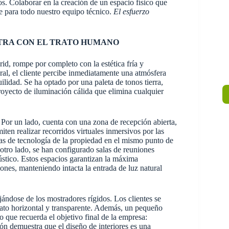
s. Colaborar en la creación de un espacio físico que
e para todo nuestro equipo técnico.
El esfuerzo
NTRA CON EL TRATO HUMANO
id, rompe por completo con la estética fría y
ral, el cliente percibe inmediatamente una atmósfera
lidad. Se ha optado por una paleta de tonos tierra,
oyecto de iluminación cálida que elimina cualquier
. Por un lado, cuenta con una zona de recepción abierta,
miten realizar recorridos virtuales inmersivos por las
as de tecnología de la propiedad en el mismo punto de
 otro lado, se han configurado salas de reuniones
cústico. Estos espacios garantizan la máxima
iones, manteniendo intacta la entrada de luz natural
jándose de los mostradores rígidos. Los clientes se
rato horizontal y transparente. Además, un pequeño
 que recuerda el objetivo final de la empresa:
ón demuestra que el diseño de interiores es una