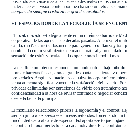
buscando acercarse más a las necesidades reales de los ciudadano
materialice esta visión contemporánea ha sido un reto apasionant
compartido siempre cristaliza en grandes resultados
.
EL ESPACIO: DONDE LA TECNOLOGÍA SE ENCUE
El local, ubicado estratégicamente en un dinámico barrio de Madr
corporativa de las agencias de décadas pasadas. Al cruzar el umb
cálida, diseñada meticulosamente para generar confianza y tranqui
combinada con revestimientos de madera natural y un cuidado pr
sensación de estrés vinculada a las operaciones inmobiliarias.
La distribución interior responde a un modelo de trabajo híbrido
libre de barreras físicas, donde grandes pantallas interactivas per
propiedades. Según estimaciones actuales, incorporar herramient
venta aumenta significativamente la satisfacción del usuario. Por
privadas delimitadas por particiones de vidrio con tratamiento a
confidencialidad a la hora de revisar contratos o negociar condic
desde la fachada principal.
El mobiliario seleccionado prioriza la ergonomía y el confort, ale
sientan junto a los asesores en mesas redondas, fomentando un t
rincón dedicado al café de especialidad aporta ese toque hogareño
encontrar el hogar perfecto para cada individuo. Esta configuraci