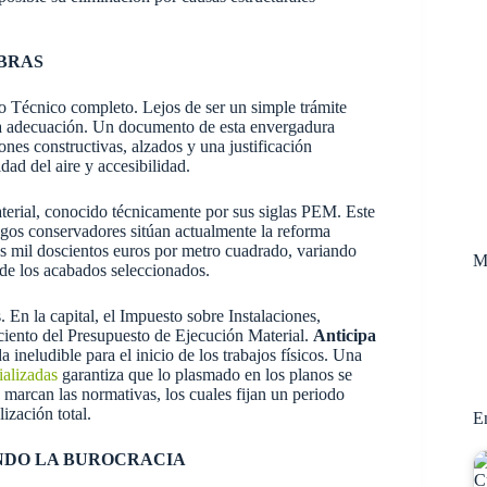
BRAS
to Técnico completo. Lejos de ser un simple trámite
e la adecuación. Un documento de esta envergadura
nes constructivas, alzados y una justificación
dad del aire y accesibilidad.
erial, conocido técnicamente por sus siglas PEM. Este
angos conservadores sitúan actualmente la reforma
los mil doscientos euros por metro cuadrado, variando
M
 de los acabados seleccionados.
. En la capital, el Impuesto sobre Instalaciones,
 ciento del Presupuesto de Ejecución Material.
Anticipa
 ineludible para el inicio de los trabajos físicos. Una
ializadas
garantiza que lo plasmado en los planos se
 marcan las normativas, los cuales fijan un periodo
ización total.
En
ANDO LA BUROCRACIA