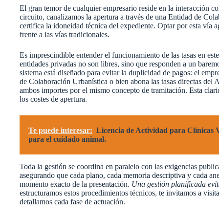
El gran temor de cualquier empresario reside en la interacción con
circuito, canalizamos la apertura a través de una Entidad de Cola
certifica la idoneidad técnica del expediente. Optar por esta vía
frente a las vías tradicionales.
Es imprescindible entender el funcionamiento de las tasas en este
entidades privadas no son libres, sino que responden a un baremo
sistema está diseñado para evitar la duplicidad de pagos: el emp
de Colaboración Urbanística o bien abona las tasas directas del
ambos importes por el mismo concepto de tramitación. Esta clarid
los costes de apertura.
Te puede interesar:
Licencia de Actividad para Clínicas V
para el cuidado animal.
Toda la gestión se coordina en paralelo con las exigencias publi
asegurando que cada plano, cada memoria descriptiva y cada anex
momento exacto de la presentación.
Una gestión planificada evi
estructuramos estos procedimientos técnicos, te invitamos a visit
detallamos cada fase de actuación.