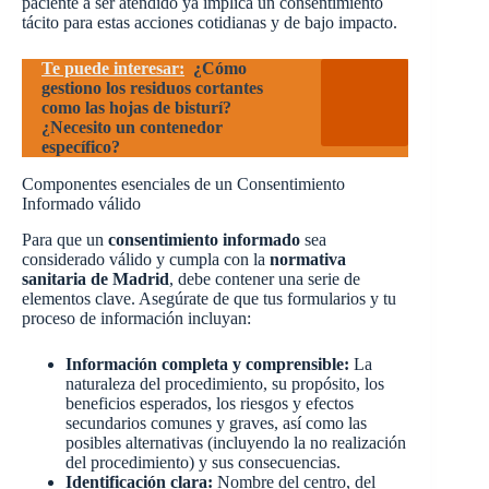
paciente a ser atendido ya implica un consentimiento
tácito para estas acciones cotidianas y de bajo impacto.
Te puede interesar:
¿Cómo
gestiono los residuos cortantes
como las hojas de bisturí?
¿Necesito un contenedor
específico?
Componentes esenciales de un Consentimiento
Informado válido
Para que un
consentimiento informado
sea
considerado válido y cumpla con la
normativa
sanitaria de Madrid
, debe contener una serie de
elementos clave. Asegúrate de que tus formularios y tu
proceso de información incluyan:
Información completa y comprensible:
La
naturaleza del procedimiento, su propósito, los
beneficios esperados, los riesgos y efectos
secundarios comunes y graves, así como las
posibles alternativas (incluyendo la no realización
del procedimiento) y sus consecuencias.
Identificación clara:
Nombre del centro, del