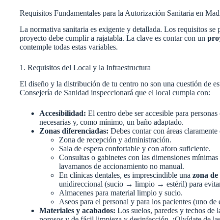
Requisitos Fundamentales para la Autorización Sanitaria en Mad
La normativa sanitaria es exigente y detallada. Los requisitos s
proyecto debe cumplir a rajatabla. La clave es contar con un
pro
contemple todas estas variables.
1. Requisitos del Local y la Infraestructura
El diseño y la distribución de tu centro no son una cuestión de es
Consejería de Sanidad inspeccionará que el local cumpla con:
Accesibilidad:
El centro debe ser accesible para personas
necesarias y, como mínimo, un baño adaptado.
Zonas diferenciadas:
Debes contar con áreas claramente 
Zona de recepción y administración.
Sala de espera confortable y con aforo suficiente.
Consultas o gabinetes con las dimensiones mínimas 
lavamanos de accionamiento no manual.
En clínicas dentales, es imprescindible una
zona de 
unidireccional (sucio → limpio → estéril) para evit
Almacenes para material limpio y sucio.
Aseos para el personal y para los pacientes (uno de 
Materiales y acabados:
Los suelos, paredes y techos de l
porosos y de fácil limpieza y desinfección. ¡Olvídate de la