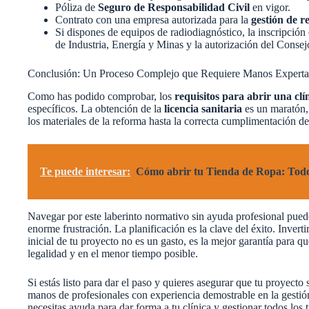
Póliza de
Seguro de Responsabilidad Civil
en vigor.
Contrato con una empresa autorizada para la
gestión de r
Si dispones de equipos de radiodiagnóstico, la inscripción 
de Industria, Energía y Minas y la autorización del Conse
Conclusión: Un Proceso Complejo que Requiere Manos Experta
Como has podido comprobar, los
requisitos para abrir una clí
específicos. La obtención de la
licencia sanitaria
es un maratón, 
los materiales de la reforma hasta la correcta cumplimentación d
Te puede interesar:
Cómo abrir tu Tienda de Ropa: Todo s
Navegar por este laberinto normativo sin ayuda profesional puede
enorme frustración. La planificación es la clave del éxito. Invert
inicial de tu proyecto no es un gasto, es la mejor garantía para q
legalidad y en el menor tiempo posible.
Si estás listo para dar el paso y quieres asegurar que tu proyecto
manos de profesionales con experiencia demostrable en la gestión
necesitas ayuda para dar forma a tu clínica y gestionar todos los