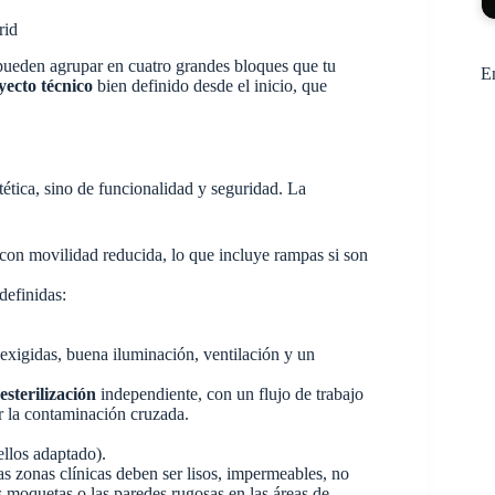
rid
e pueden agrupar en cuatro grandes bloques que tu
E
yecto técnico
bien definido desde el inicio, que
tética, sino de funcionalidad y seguridad. La
 con movilidad reducida, lo que incluye rampas si son
definidas:
exigidas, buena iluminación, ventilación y un
esterilización
independiente, con un flujo de trabajo
ar la contaminación cruzada.
ellos adaptado).
as zonas clínicas deben ser lisos, impermeables, no
s moquetas o las paredes rugosas en las áreas de