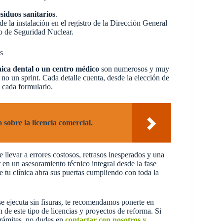
esiduos sanitarios
.
de la instalación en el registro de la Dirección General
jo de Seguridad Nuclear.
s
nica dental o un centro médico
son numerosos y muy
no un sprint. Cada detalle cuenta, desde la elección de
e cada formulario.
obre la licencia comercial.
 llevar a errores costosos, retrasos inesperados y una
ir en un asesoramiento técnico integral desde la fase
ue tu clínica abra sus puertas cumpliendo con toda la
 se ejecuta sin fisuras, te recomendamos ponerte en
 de este tipo de licencias y proyectos de reforma. Si
 trámites, no dudes en
contactar con nosotros y