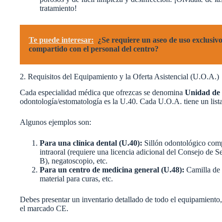
tratamiento!
Te puede interesar:
¿Se requiere un aseo de uso exclusiv
compartido con el personal del centro?
2. Requisitos del Equipamiento y la Oferta Asistencial (U.O.A.)
Cada especialidad médica que ofrezcas se denomina
Unidad de 
odontología/estomatología es la U.40. Cada U.O.A. tiene un lis
Algunos ejemplos son:
Para una clínica dental (U.40):
Sillón odontológico comp
intraoral (requiere una licencia adicional del Consejo de S
B), negatoscopio, etc.
Para un centro de medicina general (U.48):
Camilla de 
material para curas, etc.
Debes presentar un inventario detallado de todo el equipamient
el marcado CE.