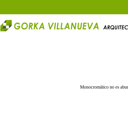
Saltar
al
contenido
Monocromático no es aburr