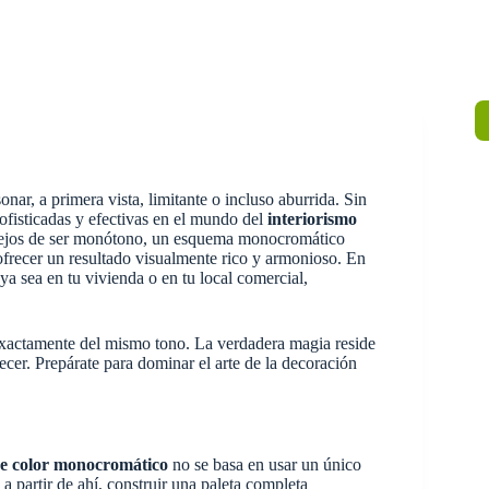
nar, a primera vista, limitante o incluso aburrida. Sin
ofisticadas y efectivas en el mundo del
interiorismo
. Lejos de ser monótono, un esquema monocromático
 ofrecer un resultado visualmente rico y armonioso. En
ya sea en tu vivienda o en tu local comercial,
 exactamente del mismo tono. La verdadera magia reside
ecer. Prepárate para dominar el arte de la decoración
e color monocromático
no se basa en usar un único
 a partir de ahí, construir una paleta completa