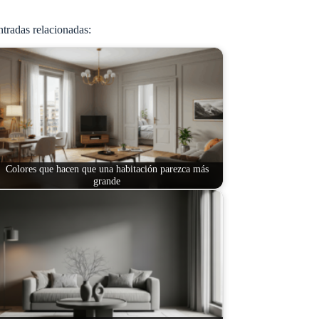
tradas relacionadas:
Colores que hacen que una habitación parezca más
grande