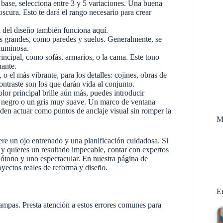
base, selecciona entre 3 y 5 variaciones. Una buena
oscura. Esto te dará el rango necesario para crear
a del diseño también funciona aquí.
s grandes, como paredes y suelos. Generalmente, se
 luminosa.
rincipal, como sofás, armarios, o la cama. Este tono
nante.
o el más vibrante, para los detalles: cojines, obras de
ontraste son los que darán vida al conjunto.
lor principal brille aún más, puedes introducir
l negro o un gris muy suave. Un marco de ventana
eden actuar como puntos de anclaje visual sin romper la
M
re un ojo entrenado y una planificación cuidadosa. Si
 y quieres un resultado impecable, contar con expertos
ótono y uno espectacular. En nuestra página de
yectos reales de reforma y diseño.
En
rampas. Presta atención a estos errores comunes para