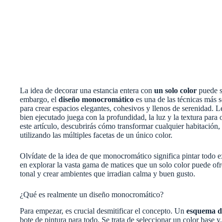
La idea de decorar una estancia entera con
un solo color
puede so
embargo, el
diseño monocromático
es una de las técnicas más s
para crear espacios elegantes, cohesivos y llenos de serenidad
bien ejecutado juega con la profundidad, la luz y la textura para
este artículo, descubrirás cómo transformar cualquier habitación, 
utilizando las múltiples facetas de un único color.
Olvídate de la idea de que monocromático significa pintar todo
en explorar la vasta gama de matices que un solo color puede ofr
tonal y crear ambientes que irradian calma y buen gusto.
¿Qué es realmente un diseño monocromático?
Para empezar, es crucial desmitificar el concepto. Un
esquema d
bote de pintura para todo. Se trata de seleccionar un color base y,