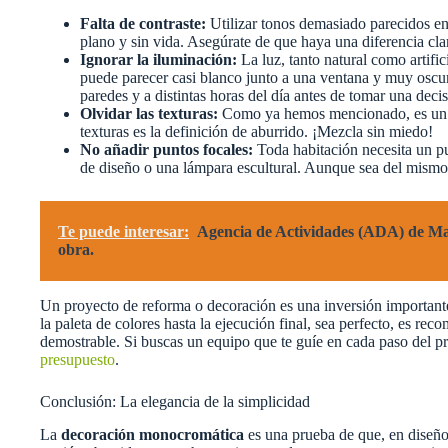
Falta de contraste:
Utilizar tonos demasiado parecidos entr
plano y sin vida. Asegúrate de que haya una diferencia clar
Ignorar la iluminación:
La luz, tanto natural como artifi
puede parecer casi blanco junto a una ventana y muy oscur
paredes y a distintas horas del día antes de tomar una decis
Olvidar las texturas:
Como ya hemos mencionado, es un er
texturas es la definición de aburrido. ¡Mezcla sin miedo!
No añadir puntos focales:
Toda habitación necesita un pu
de diseño o una lámpara escultural. Aunque sea del mismo 
Te puede interesar:
Agencia de Actividades (ADA) de Mad
obra.
Un proyecto de reforma o decoración es una inversión importante.
la paleta de colores hasta la ejecución final, sea perfecto, es re
demostrable. Si buscas un equipo que te guíe en cada paso del 
presupuesto
.
Conclusión: La elegancia de la simplicidad
La
decoración monocromática
es una prueba de que, en diseñ