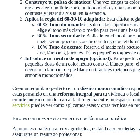
Construye tu paleta de matices:
Una vez tengas tu color 
regla es elegir un tinte claro, un tono medio y una sombra 
contraste y jerarquía visual en la estancia.
Aplica la regla del 60-30-10 adaptada:
Esta clásica regl
60% Tono dominante:
Úsalo en las superficies má
elige el tono más claro o medio para crear una base
30% Tono secundario:
Aplícalo en el mobiliario p
suele ser un poco más oscuro o intenso que el domi
10% Tono de acento:
Reserva el matiz más oscuro, 
arte, lámparas, jarrones. Estos pequeños toques de c
Introduce un neutro de apoyo (opcional):
Para que tu co
pequeñas dosis de un color neutro como el blanco puro, e
negro, una lámpara de pie blanca o tiradores metálicos pu
armonía monocromática.
Crear un equilibrio perfecto en un
diseño monocromático
requie
estás pensando en una
reforma integral
para tu vivienda o local
en
interiorismo
puede marcar la diferencia entre un espacio mon
servicios
puedes ver cómo aplicamos estas y otras técnicas en pro
Errores comunes a evitar en la decoración monocromática
Aunque es una técnica muy agradecida, es fácil caer en ciertas t
asegurarte un resultado profesional: