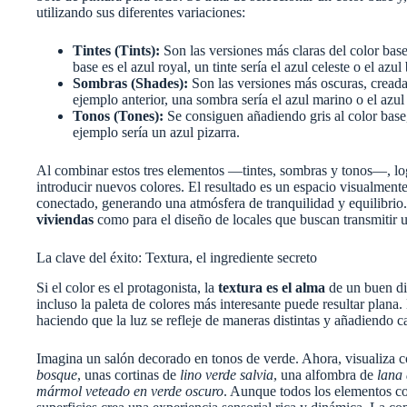
utilizando sus diferentes variaciones:
Tintes (Tints):
Son las versiones más claras del color base,
base es el azul royal, un tinte sería el azul celeste o el azul
Sombras (Shades):
Son las versiones más oscuras, creada
ejemplo anterior, una sombra sería el azul marino o el azul
Tonos (Tones):
Se consiguen añadiendo gris al color base,
ejemplo sería un azul pizarra.
Al combinar estos tres elementos —tintes, sombras y tonos—, lo
introducir nuevos colores. El resultado es un espacio visualmen
conectado, generando una atmósfera de tranquilidad y equilibrio.
viviendas
como para el diseño de locales que buscan transmitir 
La clave del éxito: Textura, el ingrediente secreto
Si el color es el protagonista, la
textura es el alma
de un buen di
incluso la paleta de colores más interesante puede resultar plana. L
haciendo que la luz se refleje de maneras distintas y añadiendo c
Imagina un salón decorado en tonos de verde. Ahora, visualiza c
bosque
, unas cortinas de
lino verde salvia
, una alfombra de
lana
mármol veteado en verde oscuro
. Aunque todos los elementos co