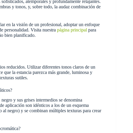
 sofisticados, atemporales y profundamente relajantes.
sombras y tonos, y, sobre todo, la audaz combinación de
iar en la visión de un profesional, adoptar un enfoque
de personalidad. Visita nuestra
página principal
para
ño bien planificado.
os reducidos. Utilizar diferentes tonos claros de un
ce que la estancia parezca más grande, luminosa y
exturas sutiles.
áticos?
 negro y sus grises intermedios se denomina
 de aplicación son idénticos a los de un esquema
o al negro) y se combinan múltiples texturas para crear
ocromática?