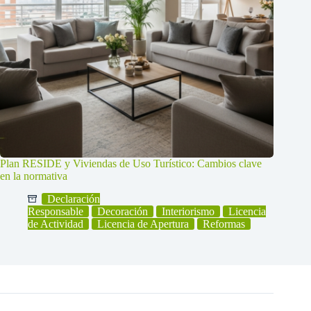
Plan RESIDE y Viviendas de Uso Turístico: Cambios clave
en la normativa
Declaración
Responsable
Decoración
Interiorismo
Licencia
de Actividad
Licencia de Apertura
Reformas