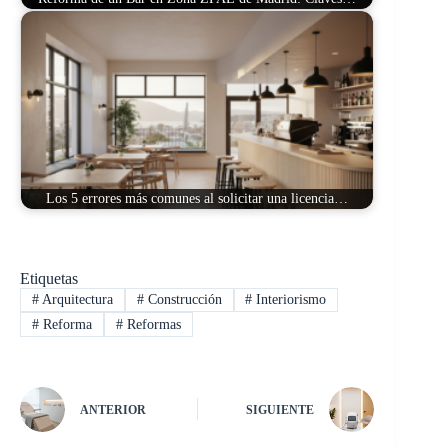
Los 5 errores más comunes al solicitar una licencia…
Etiquetas
#
Arquitectura
#
Construcción
#
Interiorismo
#
Reforma
#
Reformas
ANTERIOR
SIGUIENTE