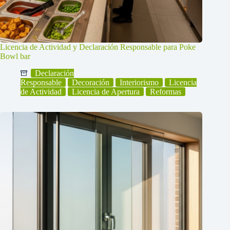
Licencia de Actividad y Declaración Responsable para Poke
Bowl bar
Declaración
Responsable
Decoración
Interiorismo
Licencia
de Actividad
Licencia de Apertura
Reformas