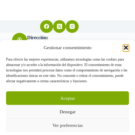
Dirección:
Arquitecto Don Felipe nº11 28004 Madrid
Gestionar consentimiento
Para ofrecer las mejores experiencias, utilizamos tecnologías como las cookies para
almacenar y/o acceder a la información del dispositivo. El consentimiento de estas
Teléfono:
tecnologías nos permitirá procesar datos como el comportamiento de navegación o las
655 034 455
identificaciones únicas en este sitio. No consentir o retirar el consentimiento, puede
afectar negativamente a ciertas características y funciones.
Correo electrónico:
Aceptar
info@gorkavillanueva.com
www.gorkavillanueva.com © Arquitectos 2026 - Todos los
Denegar
derechos reservados
Ver preferencias