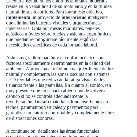
El éxito absoluto de los entornos laborales modernos
reside en la versatilidad de su mobiliario y en la fluidez
natural de sus recorridos. Para lograr este objetivo,
implementa
un proyecto de
interiorismo
inteligente
que elimine las barreras visuales y arquitectónicas
innecesarias. Opta por mesas modulares, paneles
acústicos móviles sobre ruedas y asientos ergonómicos
que puedan reconfigurarse fácilmente según las
necesidades específicas de cada jornada laboral.
Asimismo, la iluminación y el confort acústico son
factores absolutamente determinantes en la calidad del
ambiente. Aprovecha al máximo cualquier fuente de luz
natural y complementa las zonas oscuras con sistemas
LED regulables que reduzcan la fatiga visual de los
usuarios frente a las pantallas. En cuanto al sonido, ten
muy presente que un espacio abierto puede volverse
caótico si no se controla adecuadamente la
reverberación.
Instala
materiales fonoabsorbentes en
techos, paramentos verticales y pavimentos para
garantizar un entorno confortable y completamente libre
de distracciones sonoras.
A continuación, detallamos las áreas funcionales
esenciales que debes integrar en tu nuevo diseño