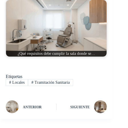
¿Qué requisitos debe cumplir la sala donde se…
Etiquetas
#
Locales
#
Tramitación Sanitaria
ANTERIOR
SIGUIENTE