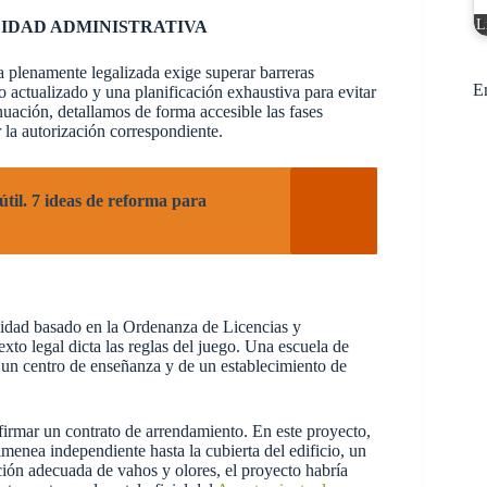
L
LIDAD ADMINISTRATIVA
a plenamente legalizada exige superar barreras
E
o actualizado y una planificación exhaustiva para evitar
ación, detallamos de forma accesible las fases
 la autorización correspondiente.
útil. 7 ideas de reforma para
bilidad basado en la Ordenanza de Licencias y
to legal dicta las reglas del juego. Una escuela de
e un centro de enseñanza y de un establecimiento de
firmar un contrato de arrendamiento. En este proyecto,
enea independiente hasta la cubierta del edificio, un
cción adecuada de vahos y olores, el proyecto habría