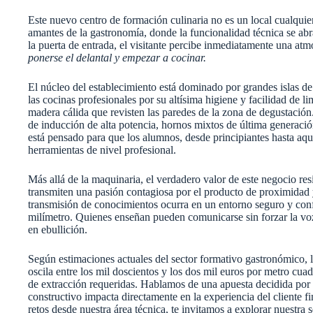
Este nuevo centro de formación culinaria no es un local cualqui
amantes de la gastronomía, donde la funcionalidad técnica se abr
la puerta de entrada, el visitante percibe inmediatamente una atm
ponerse el delantal y empezar a cocinar.
El núcleo del establecimiento está dominado por grandes islas de 
las cocinas profesionales por su altísima higiene y facilidad de l
madera cálida que revisten las paredes de la zona de degustación
de inducción de alta potencia, hornos mixtos de última generaci
está pensado para que los alumnos, desde principiantes hasta aqu
herramientas de nivel profesional.
Más allá de la maquinaria, el verdadero valor de este negocio re
transmiten una pasión contagiosa por el producto de proximidad y
transmisión de conocimientos ocurra en un entorno seguro y confor
milímetro. Quienes enseñan pueden comunicarse sin forzar la voz
en ebullición.
Según estimaciones actuales del sector formativo gastronómico, l
oscila entre los mil doscientos y los dos mil euros por metro cua
de extracción requeridas. Hablamos de una apuesta decidida por l
constructivo impacta directamente en la experiencia del cliente
retos desde nuestra área técnica, te invitamos a explorar nuestra