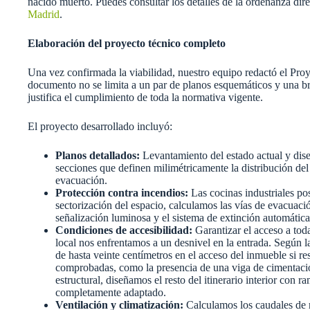
nacido muerto. Puedes consultar los detalles de la ordenanza dire
Madrid
.
Elaboración del proyecto técnico completo
Una vez confirmada la viabilidad, nuestro equipo redactó el Proy
documento no se limita a un par de planos esquemáticos y una b
justifica el cumplimiento de toda la normativa vigente.
El proyecto desarrollado incluyó:
Planos detallados:
Levantamiento del estado actual y dise
secciones que definen milimétricamente la distribución del m
evacuación.
Protección contra incendios:
Las cocinas industriales p
sectorización del espacio, calculamos las vías de evacuació
señalización luminosa y el sistema de extinción automática
Condiciones de accesibilidad:
Garantizar el acceso a toda
local nos enfrentamos a un desnivel en la entrada. Según 
de hasta veinte centímetros en el acceso del inmueble si re
comprobadas, como la presencia de una viga de cimentación
estructural, diseñamos el resto del itinerario interior con
completamente adaptado.
Ventilación y climatización:
Calculamos los caudales de 