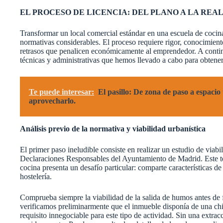
EL PROCESO DE LICENCIA: DEL PLANO A LA REA
Transformar un local comercial estándar en una escuela de cocin
normativas considerables. El proceso requiere rigor, conocimient
retrasos que penalicen económicamente al emprendedor. A continu
técnicas y administrativas que hemos llevado a cabo para obtener
Te puede interesar:
El pasillo: De zona de paso a espacio 
aprovecharlo.
Análisis previo de la normativa y viabilidad urbanística
El primer paso ineludible consiste en realizar un estudio de via
Declaraciones Responsables del Ayuntamiento de Madrid. Este tex
cocina presenta un desafío particular: comparte características d
hostelería.
Comprueba siempre la viabilidad de la salida de humos antes de 
verificamos preliminarmente que el inmueble disponía de una chim
requisito innegociable para este tipo de actividad. Sin una extra