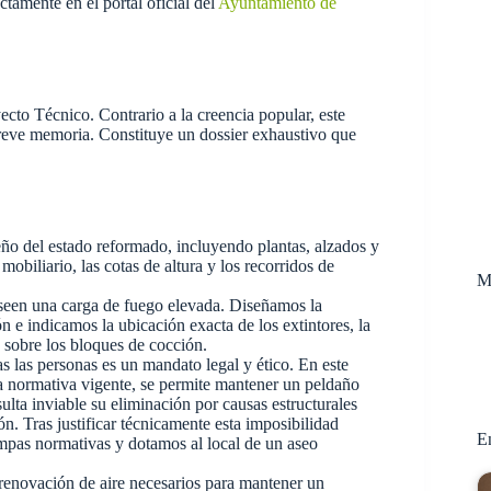
ctamente en el portal oficial del
Ayuntamiento de
ecto Técnico. Contrario a la creencia popular, este
reve memoria. Constituye un dossier exhaustivo que
ño del estado reformado, incluyendo plantas, alzados y
obiliario, las cotas de altura y los recorridos de
M
oseen una carga de fuego elevada. Diseñamos la
n e indicamos la ubicación exacta de los extintores, la
 sobre los bloques de cocción.
s las personas es un mandato legal y ético. En este
la normativa vigente, se permite mantener un peldaño
sulta inviable su eliminación por causas estructurales
. Tras justificar técnicamente esta imposibilidad
En
 rampas normativas y dotamos al local de un aseo
renovación de aire necesarios para mantener un