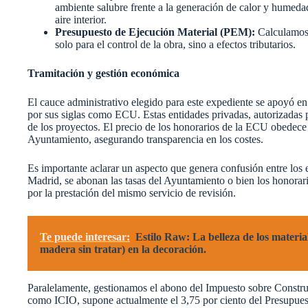
ambiente salubre frente a la generación de calor y humedad
aire interior.
Presupuesto de Ejecución Material (PEM):
Calculamos 
solo para el control de la obra, sino a efectos tributarios.
Tramitación y gestión económica
El cauce administrativo elegido para este expediente se apoyó e
por sus siglas como ECU. Estas entidades privadas, autorizadas po
de los proyectos. El precio de los honorarios de la ECU obedece 
Ayuntamiento, asegurando transparencia en los costes.
Es importante aclarar un aspecto que genera confusión entre los 
Madrid, se abonan las tasas del Ayuntamiento o bien los honorar
por la prestación del mismo servicio de revisión.
Te puede interesar:
Estilo Raw: La belleza de los materia
madera sin tratar) en la decoración.
Paralelamente, gestionamos el abono del Impuesto sobre Construc
como ICIO, supone actualmente el 3,75 por ciento del Presupuest