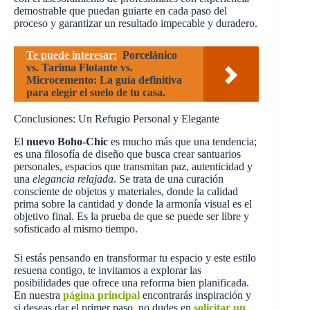
demostrable que puedan guiarte en cada paso del
proceso y garantizar un resultado impecable y duradero.
Te puede interesar:
Porcelánico
vs. Tarima Flotante vs.
Microcemento: La guía definitiva
para elegir el suelo de tu casa.
Conclusiones: Un Refugio Personal y Elegante
El
nuevo Boho-Chic
es mucho más que una tendencia;
es una filosofía de diseño que busca crear santuarios
personales, espacios que transmitan paz, autenticidad y
una
elegancia relajada
. Se trata de una curación
consciente de objetos y materiales, donde la calidad
prima sobre la cantidad y donde la armonía visual es el
objetivo final. Es la prueba de que se puede ser libre y
sofisticado al mismo tiempo.
Si estás pensando en transformar tu espacio y este estilo
resuena contigo, te invitamos a explorar las
posibilidades que ofrece una reforma bien planificada.
En nuestra
página principal
encontrarás inspiración y
si deseas dar el primer paso, no dudes en
solicitar un