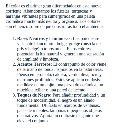
El color es el primer gran diferenciador en esta nueva
corriente. Abandonamos los fucsias, turquesas y
naranjas vibrantes para sumergirnos en una paleta
cromática mucho más neutra y orgánica. Los colores
son el lienzo sobre el que construirás todo el ambiente.
Bases Neutras y Luminosas:
Las paredes se
visten de blanco roto, beige, greige (mezcla de
gris y beige) o tonos arena. Estos colores
potencian la luz natural y generan una sensación
de amplitud y limpieza.
Acentos Terrosos:
El contrapunto de color viene
de la mano de tonos inspirados en la naturaleza.
Piensa en terracota, caldera, verde oliva, ocre y
marrones profundos. Estos se aplican en dosis
medidas: en un cojín, una pieza de cerámica, un
mueble auxiliar o una pared de acento.
Toques de Negro:
Para añadir profundidad y un
toque de modernidad, el negro es un aliado
fundamental. Utilízalo en marcos de ventanas,
patas de muebles, lámparas o pequeños objetos
decorativos. Aporta un contraste elegante que
eleva el conjunto.