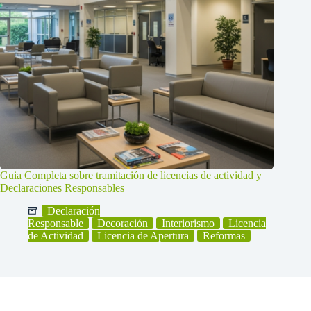
Guia Completa sobre tramitación de licencias de actividad y
Declaraciones Responsables
Declaración
Responsable
Decoración
Interiorismo
Licencia
de Actividad
Licencia de Apertura
Reformas