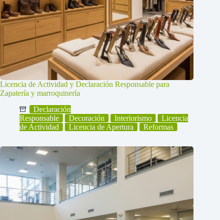
Licencia de Actividad y Declaración Responsable para
Zapatería y marroquinería
Declaración
Responsable
Decoración
Interiorismo
Licencia
de Actividad
Licencia de Apertura
Reformas