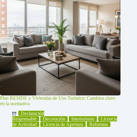
Plan RESIDE y Viviendas de Uso Turístico: Cambios clave
en la normativa
Declaración
Responsable
Decoración
Interiorismo
Licencia
de Actividad
Licencia de Apertura
Reformas