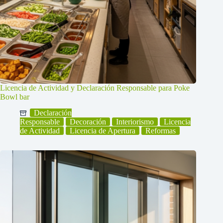
Licencia de Actividad y Declaración Responsable para Poke
Bowl bar
Declaración
Responsable
Decoración
Interiorismo
Licencia
de Actividad
Licencia de Apertura
Reformas