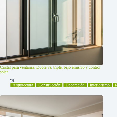
Cristal para ventanas: Doble vs. triple, bajo emisivo y control
solar.
Arquitectura
Construcción
Decoración
Interiorismo
R