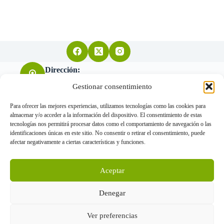
Dirección:
Arquitecto Don Felipe nº11 28004 Madrid
Gestionar consentimiento
Para ofrecer las mejores experiencias, utilizamos tecnologías como las cookies para
almacenar y/o acceder a la información del dispositivo. El consentimiento de estas
Teléfono:
tecnologías nos permitirá procesar datos como el comportamiento de navegación o las
655 034 455
identificaciones únicas en este sitio. No consentir o retirar el consentimiento, puede
afectar negativamente a ciertas características y funciones.
Correo electrónico:
Aceptar
info@gorkavillanueva.com
www.gorkavillanueva.com © Arquitectos 2026 - Todos los
Denegar
derechos reservados
Ver preferencias