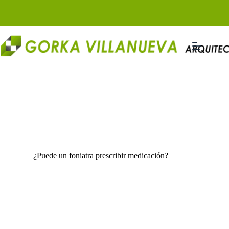
Saltar
al
contenido
¿Puede un foniatra prescribir medicación?