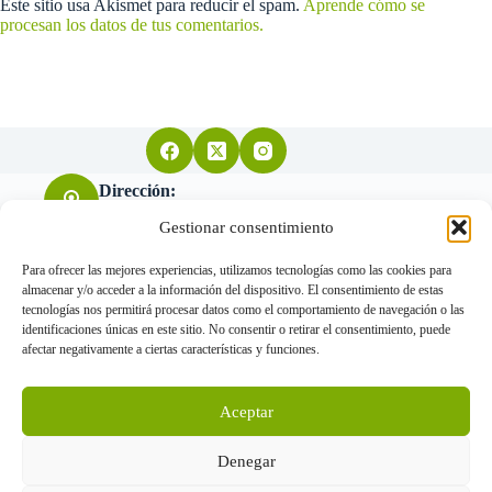
Este sitio usa Akismet para reducir el spam.
Aprende cómo se
procesan los datos de tus comentarios.
Dirección:
Arquitecto Don Felipe nº11 28004 Madrid
Gestionar consentimiento
Para ofrecer las mejores experiencias, utilizamos tecnologías como las cookies para
almacenar y/o acceder a la información del dispositivo. El consentimiento de estas
Teléfono:
tecnologías nos permitirá procesar datos como el comportamiento de navegación o las
655 034 455
identificaciones únicas en este sitio. No consentir o retirar el consentimiento, puede
afectar negativamente a ciertas características y funciones.
Correo electrónico:
Aceptar
info@gorkavillanueva.com
www.gorkavillanueva.com © Arquitectos 2026 - Todos los
Denegar
derechos reservados