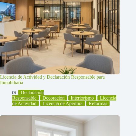
Licencia de Actividad y Declaración Responsable para
Inmobiliaria
Declaración
Responsable
Decoración
Interiorismo
Licencia
de Actividad
Licencia de Apertura
Reformas