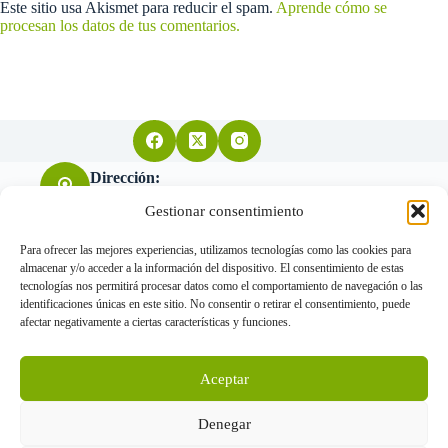
Este sitio usa Akismet para reducir el spam.
Aprende cómo se
procesan los datos de tus comentarios.
Dirección:
Arquitecto Don Felipe nº11 28004 Madrid
Gestionar consentimiento
Para ofrecer las mejores experiencias, utilizamos tecnologías como las cookies para
almacenar y/o acceder a la información del dispositivo. El consentimiento de estas
Teléfono:
tecnologías nos permitirá procesar datos como el comportamiento de navegación o las
655 034 455
identificaciones únicas en este sitio. No consentir o retirar el consentimiento, puede
afectar negativamente a ciertas características y funciones.
Correo electrónico:
Aceptar
info@gorkavillanueva.com
www.gorkavillanueva.com © Arquitectos 2026 - Todos los
Denegar
derechos reservados