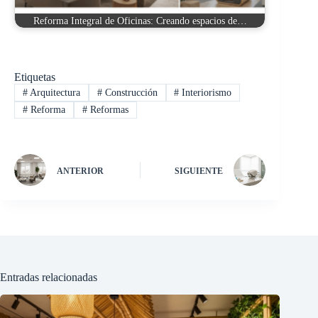
Reforma Integral de Oficinas: Creando espacios de…
Etiquetas
#
Arquitectura
#
Construcción
#
Interiorismo
#
Reforma
#
Reformas
ANTERIOR
SIGUIENTE
Entradas relacionadas